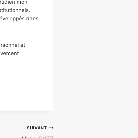
otidien mon
titutionnels.
 développés dans
ersonnel et
vivement
SUIVANT