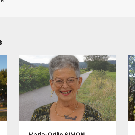
NN
s
Marie-Odile SIMON