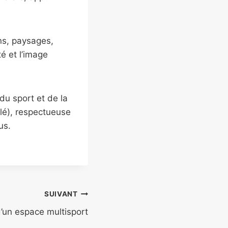
ins, paysages,
té et l’image
u sport et de la
clé), respectueuse
us.
SUIVANT
d’un espace multisport