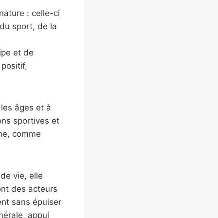
ature : celle-ci
u sport, de la
ipe et de
positif,
 les âges et à
ons sportives et
hme, comme
de vie, elle
dont des acteurs
ent sans épuiser
nérale, appui