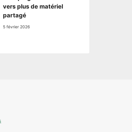
vers plus de matériel
secteu
partagé
4 février 2
5 février 2026
s