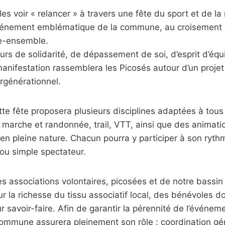
s voir « relancer » à travers une fête du sport et de la n
vénement emblématique de la commune, au croisement d
re-ensemble.
eurs de solidarité, de dépassement de soi, d’esprit d’équ
manifestation rassemblera les Picosés autour d’un projet 
ergénérationnel.
tte fête proposera plusieurs disciplines adaptées à tous
: marche et randonnée, trail, VTT, ainsi que des animati
en pleine nature. Chacun pourra y participer à son ryt
 ou simple spectateur.
es associations volontaires, picosées et de notre bassin 
sur la richesse du tissu associatif local, des bénévoles 
r savoir-faire. Afin de garantir la pérennité de l’événem
Commune assurera pleinement son rôle : coordination gé